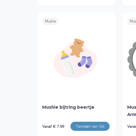
Mushie
Mus
Mushie bijtring beertje
Mus
Arm
Vanaf € 7.99
Vana
Toevoegen aan lijst