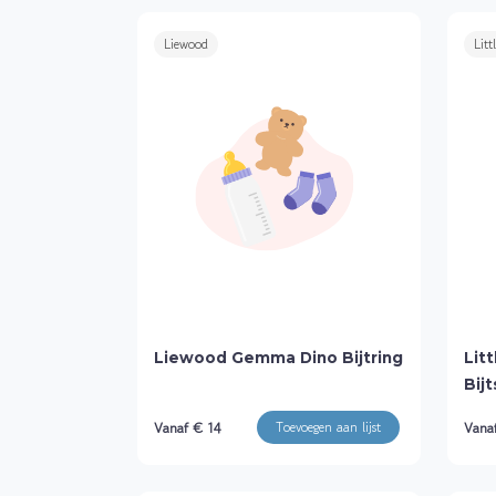
Liewood
Litt
Liewood Gemma Dino Bijtring
Lit
Bij
Vanaf € 14
Vana
Toevoegen aan lijst