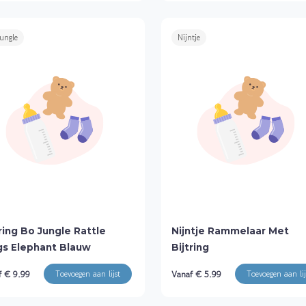
Jungle
Nijntje
tring Bo Jungle Rattle
Nijntje Rammelaar Met
gs Elephant Blauw
Bijtring
f € 9.99
Vanaf € 5.99
Toevoegen aan lijst
Toevoegen aan lij