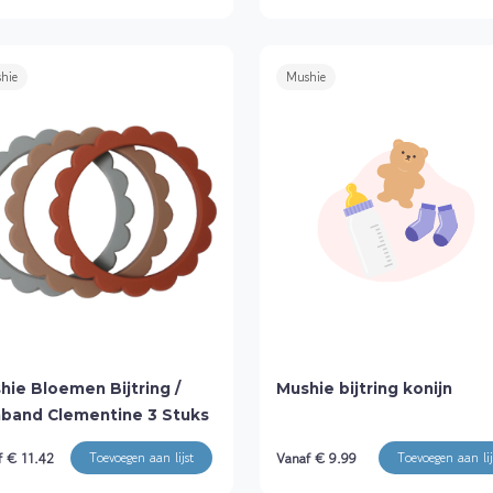
hie
Mushie
hie Bloemen Bijtring /
Mushie bijtring konijn
band Clementine 3 Stuks
f € 11.42
Vanaf € 9.99
Toevoegen aan lijst
Toevoegen aan lij