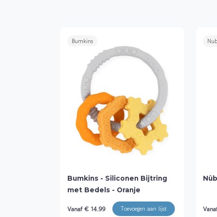
Bumkins
Nu
Bumkins - Siliconen Bijtring
Nûb
met Bedels - Oranje
Vanaf € 14.99
Vana
Toevoegen aan lijst