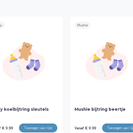
by
Mushie
y koelbijtring sleutels
Mushie bijtring beertje
f € 9.99
Vanaf € 9.99
Toevoegen aan lijst
Toevoegen aan lij