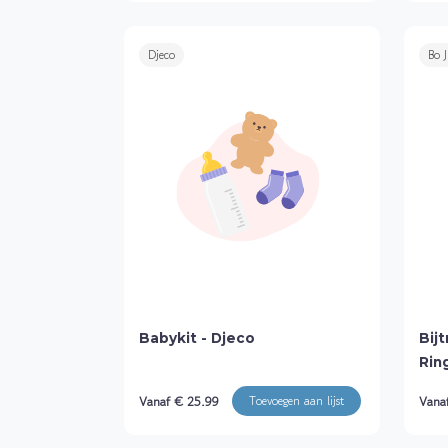
Djeco
Bo 
Babykit - Djeco
Bij
Rin
Vanaf € 25.99
Vana
Toevoegen aan lijst