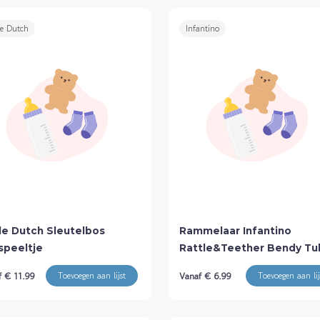
le Dutch
Infantino
tle Dutch Sleutelbos
Rammelaar Infantino
tspeeltje
Rattle&Teether Bendy Tu
Coloured
f € 11.99
Vanaf € 6.99
Toevoegen aan lijst
Toevoegen aan lij